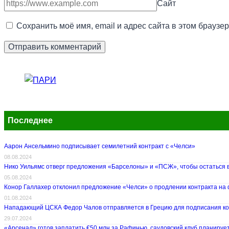
Сайт
Сохранить моё имя, email и адрес сайта в этом брауз
Последнее
Аарон Ансельмино подписывает семилетний контракт с «Челси»
08.08.2024
Нико Уильямс отверг предложения «Барселоны» и «ПСЖ», чтобы остаться 
05.08.2024
Конор Галлахер отклонил предложение «Челси» о продлении контракта на
01.08.2024
Нападающий ЦСКА Федор Чалов отправляется в Грецию для подписания ко
29.07.2024
«Арсенал» готов заплатить €50 млн за Рафинью, саудовский клуб планируе