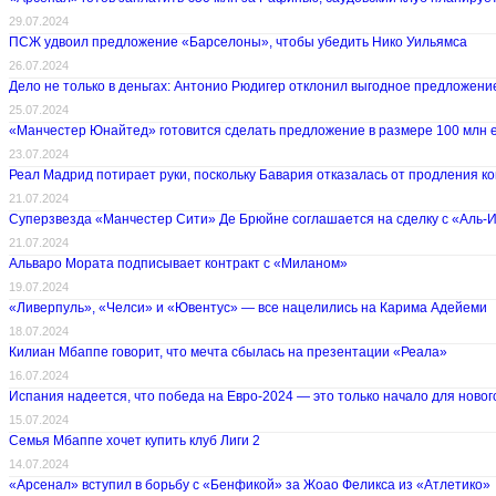
29.07.2024
ПСЖ удвоил предложение «Барселоны», чтобы убедить Нико Уильямса
26.07.2024
Дело не только в деньгах: Антонио Рюдигер отклонил выгодное предложени
25.07.2024
«Манчестер Юнайтед» готовится сделать предложение в размере 100 млн е
23.07.2024
Реал Мадрид потирает руки, поскольку Бавария отказалась от продления ко
21.07.2024
Суперзвезда «Манчестер Сити» Де Брюйне соглашается на сделку с «Аль-
21.07.2024
Альваро Мората подписывает контракт с «Миланом»
19.07.2024
«Ливерпуль», «Челси» и «Ювентус» — все нацелились на Карима Адейеми
18.07.2024
Килиан Мбаппе говорит, что мечта сбылась на презентации «Реала»
16.07.2024
Испания надеется, что победа на Евро-2024 — это только начало для новог
15.07.2024
Семья Мбаппе хочет купить клуб Лиги 2
14.07.2024
«Арсенал» вступил в борьбу с «Бенфикой» за Жоао Феликса из «Атлетико»