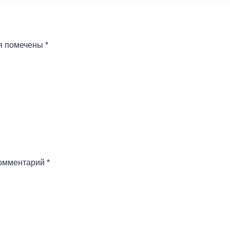
я помечены
*
омментарий
*