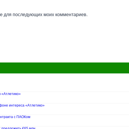
ере для последующих моих комментариев.
в «Атлетико»
 фоне интереса «Атлетико»
нтракта с ПАОКом
т предложить €65 млн