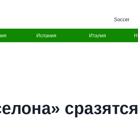
Soccer
ния
Испания
Италия
Н
елона» сразятся