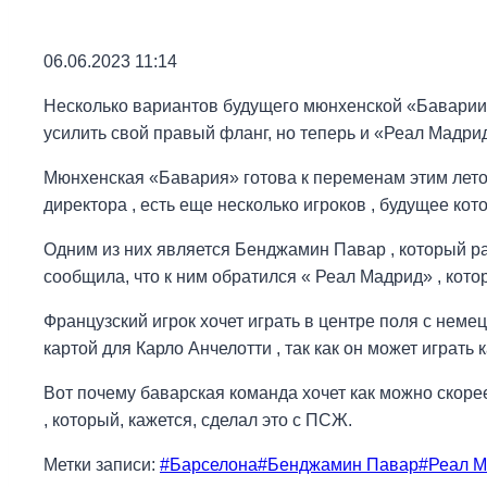
06.06.2023 11:14
Несколько вариантов будущего мюнхенской «Баварии
усилить свой правый фланг, но теперь и «Реал Мадр
Мюнхенская «Бавария» готова к переменам этим лето
директора , есть еще несколько игроков , будущее кот
Одним из них является Бенджамин Павар , который р
сообщила, что к ним обратился « Реал Мадрид» , кото
Французский игрок хочет играть в центре поля с немец
картой для Карло Анчелотти , так как он может играть 
Вот почему баварская команда хочет как можно скорее
, который, кажется, сделал это с ПСЖ.
Метки записи:
#
Барселона
#
Бенджамин Павар
#
Реал М