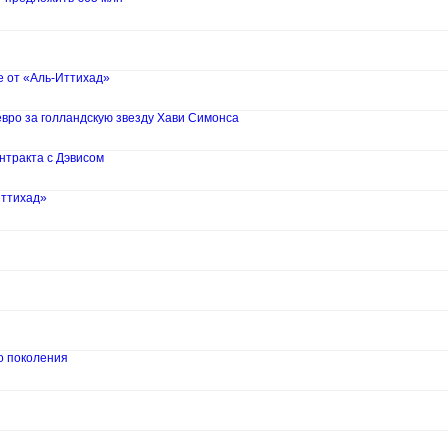
е от «Аль-Иттихад»
вро за голландскую звезду Хави Симонса
нтракта с Дэвисом
Иттихад»
о поколения