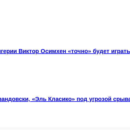
ерии Виктор Осимхен «точно» будет играть
андовски, «Эль Класико» под угрозой срыв