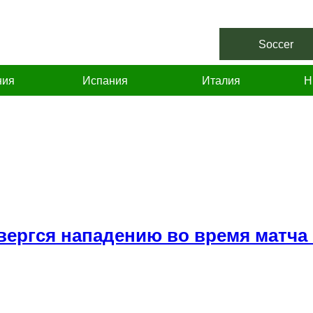
Soccer
ния
Испания
Италия
Н
вергся нападению во время матча