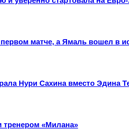
 и уверенно стартовала на Евро-
первом матче, а Ямаль вошел в 
рала Нури Сахина вместо Эдина Т
м тренером «Милана»