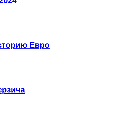
2024
историю Евро
ерзича