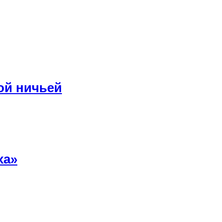
ой ничьей
ха»