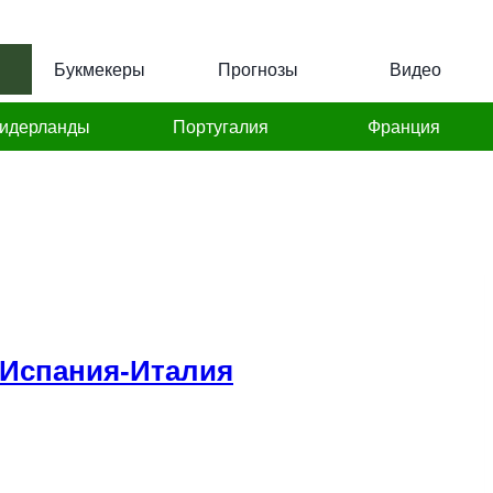
Букмекеры
Прогнозы
Видео
идерланды
Португалия
Франция
 Испания-Италия