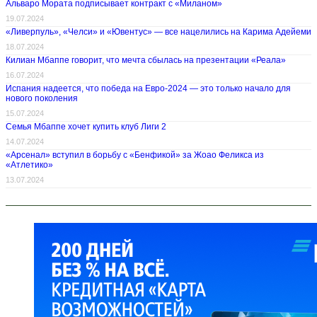
Альваро Мората подписывает контракт с «Миланом»
19.07.2024
«Ливерпуль», «Челси» и «Ювентус» — все нацелились на Карима Адейеми
18.07.2024
Килиан Мбаппе говорит, что мечта сбылась на презентации «Реала»
16.07.2024
Испания надеется, что победа на Евро-2024 — это только начало для
нового поколения
15.07.2024
Семья Мбаппе хочет купить клуб Лиги 2
14.07.2024
«Арсенал» вступил в борьбу с «Бенфикой» за Жоао Феликса из
«Атлетико»
13.07.2024