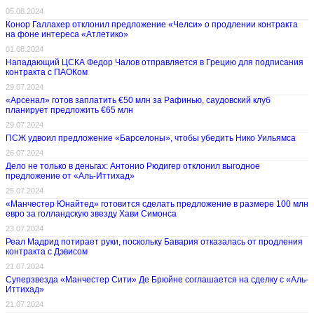
05.08.2024
Конор Галлахер отклонил предложение «Челси» о продлении контракта
на фоне интереса «Атлетико»
01.08.2024
Нападающий ЦСКА Федор Чалов отправляется в Грецию для подписания
контракта с ПАОКом
29.07.2024
«Арсенал» готов заплатить €50 млн за Рафинью, саудовский клуб
планирует предложить €65 млн
29.07.2024
ПСЖ удвоил предложение «Барселоны», чтобы убедить Нико Уильямса
26.07.2024
Дело не только в деньгах: Антонио Рюдигер отклонил выгодное
предложение от «Аль-Иттихад»
25.07.2024
«Манчестер Юнайтед» готовится сделать предложение в размере 100 млн
евро за голландскую звезду Хави Симонса
23.07.2024
Реал Мадрид потирает руки, поскольку Бавария отказалась от продления
контракта с Дэвисом
21.07.2024
Суперзвезда «Манчестер Сити» Де Брюйне соглашается на сделку с «Аль-
Иттихад»
21.07.2024