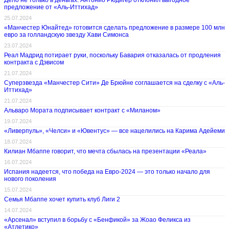
Дело не только в деньгах: Антонио Рюдигер отклонил выгодное
предложение от «Аль-Иттихад»
25.07.2024
«Манчестер Юнайтед» готовится сделать предложение в размере 100 млн
евро за голландскую звезду Хави Симонса
23.07.2024
Реал Мадрид потирает руки, поскольку Бавария отказалась от продления
контракта с Дэвисом
21.07.2024
Суперзвезда «Манчестер Сити» Де Брюйне соглашается на сделку с «Аль-
Иттихад»
21.07.2024
Альваро Мората подписывает контракт с «Миланом»
19.07.2024
«Ливерпуль», «Челси» и «Ювентус» — все нацелились на Карима Адейеми
18.07.2024
Килиан Мбаппе говорит, что мечта сбылась на презентации «Реала»
16.07.2024
Испания надеется, что победа на Евро-2024 — это только начало для
нового поколения
15.07.2024
Семья Мбаппе хочет купить клуб Лиги 2
14.07.2024
«Арсенал» вступил в борьбу с «Бенфикой» за Жоао Феликса из
«Атлетико»