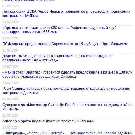
01.08.2024
Нападающий ЦСКА Федор Чалов отправляется в Грецию для подписания
контракта с ПАОКом
29.07.2024
«Арсенал» готов заплатить €50 млн за Рафинью, саудовский клуб
планирует предложить €65 млн
29.07.2024
ПСЖ удвоил предложение «Барселоны», чтобы убедить Нико Уильямса
26.07.2024
Дело не только в деньгах: Антонио Рюдигер отклонил выгодное
предложение от «Аль-Иттихад»
25.07.2024
«Манчестер Юнайтед» готовится сделать предложение в размере 100 млн
евро за голландскую звезду Хави Симонса
23.07.2024
Реал Мадрид потирает руки, поскольку Бавария отказалась от продления
контракта с Дэвисом
21.07.2024
Суперзвезда «Манчестер Сити» Де Брюйне соглашается на сделку с «Аль-
Иттихад»
21.07.2024
Альваро Мората подписывает контракт с «Миланом»
19.07.2024
«Ливерпуль», «Челси» и «Ювентус» — все нацелились на Карима Адейеми