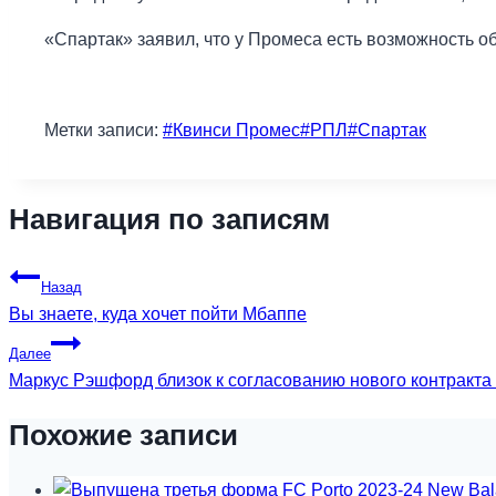
«Спартак» заявил, что у Промеса есть возможность о
Метки записи:
#
Квинси Промес
#
РПЛ
#
Спартак
Навигация по записям
Назад
Вы знаете, куда хочет пойти Мбаппе
Далее
Маркус Рэшфорд близок к согласованию нового контракт
Похожие записи