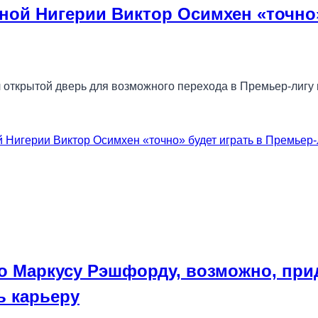
ой Нигерии Виктор Осимхен «точно»
ткрытой дверь для возможного перехода в Премьер-лигу в 
Нигерии Виктор Осимхен «точно» будет играть в Премьер-
о Маркусу Рэшфорду, возможно, при
ь карьеру