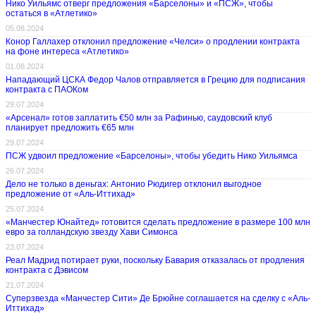
Нико Уильямс отверг предложения «Барселоны» и «ПСЖ», чтобы
остаться в «Атлетико»
05.08.2024
Конор Галлахер отклонил предложение «Челси» о продлении контракта
на фоне интереса «Атлетико»
01.08.2024
Нападающий ЦСКА Федор Чалов отправляется в Грецию для подписания
контракта с ПАОКом
29.07.2024
«Арсенал» готов заплатить €50 млн за Рафинью, саудовский клуб
планирует предложить €65 млн
29.07.2024
ПСЖ удвоил предложение «Барселоны», чтобы убедить Нико Уильямса
26.07.2024
Дело не только в деньгах: Антонио Рюдигер отклонил выгодное
предложение от «Аль-Иттихад»
25.07.2024
«Манчестер Юнайтед» готовится сделать предложение в размере 100 млн
евро за голландскую звезду Хави Симонса
23.07.2024
Реал Мадрид потирает руки, поскольку Бавария отказалась от продления
контракта с Дэвисом
21.07.2024
Суперзвезда «Манчестер Сити» Де Брюйне соглашается на сделку с «Аль-
Иттихад»