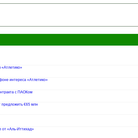
в «Атлетико»
 фоне интереса «Атлетико»
нтракта с ПАОКом
т предложить €65 млн
е от «Аль-Иттихад»