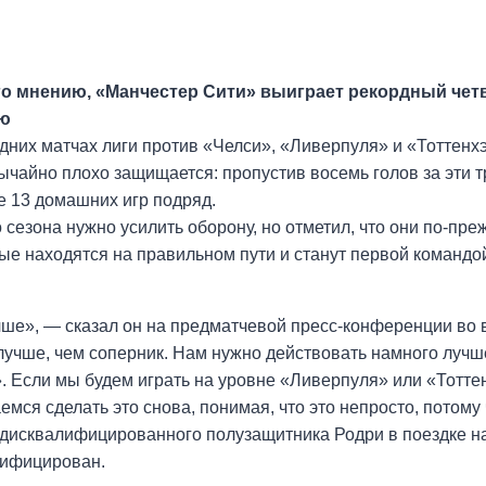
его мнению, «Манчестер Сити» выиграет рекордный че
ию
их матчах лиги против «Челси», «Ливерпуля» и «Тоттенхэ
ычайно плохо защищается: пропустив восемь голов за эти т
 13 домашних игр подряд.
сезона нужно усилить оборону, но отметил, что они по-пре
ечные находятся на правильном пути и станут первой коман
ше», — сказал он на предматчевой пресс-конференции во вто
 лучше, чем соперник. Нам нужно действовать намного луч
». Если мы будем играть на уровне «Ливерпуля» или «Тотт
емся сделать это снова, понимая, что это непросто, потому 
 дисквалифицированного полузащитника Родри в поездке на
алифицирован.