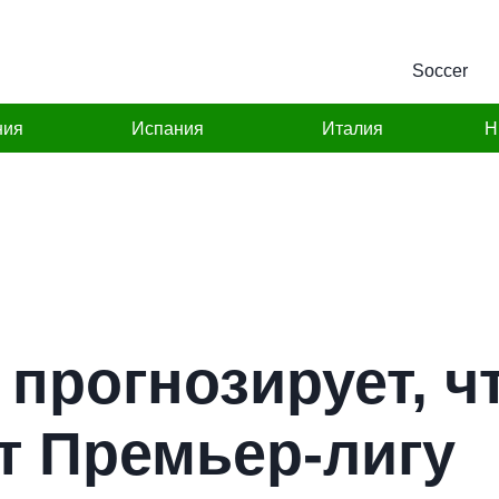
Soccer
ния
Испания
Италия
Н
 прогнозирует, ч
т Премьер-лигу