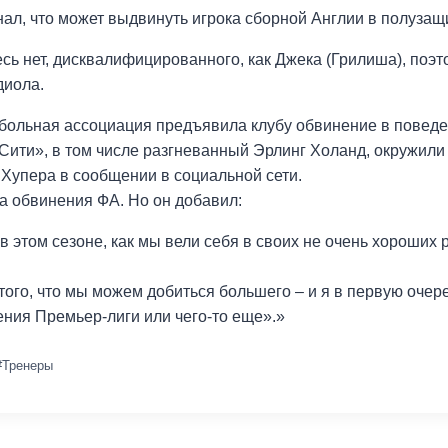
нал, что может выдвинуть игрока сборной Англии в полузащ
десь нет, дисквалифицированного, как Джека (Грилиша), по
диола.
тбольная ассоциация предъявила клубу обвинение в поведе
Сити», в том числе разгневанный Эрлинг Холанд, окружили 
 Хупера в сообщении в социальной сети.
 на обвинения ФА. Но он добавил:
в этом сезоне, как мы вели себя в своих не очень хороших р
го, что мы можем добиться большего – и я в первую очередь
ния Премьер-лиги или чего-то еще».»
#
Тренеры