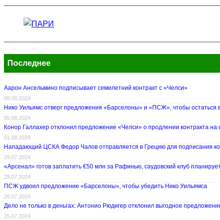
Последнее
Аарон Ансельмино подписывает семилетний контракт с «Челси»
08.08.2024
Нико Уильямс отверг предложения «Барселоны» и «ПСЖ», чтобы остаться 
05.08.2024
Конор Галлахер отклонил предложение «Челси» о продлении контракта на
01.08.2024
Нападающий ЦСКА Федор Чалов отправляется в Грецию для подписания ко
29.07.2024
«Арсенал» готов заплатить €50 млн за Рафинью, саудовский клуб планируе
29.07.2024
ПСЖ удвоил предложение «Барселоны», чтобы убедить Нико Уильямса
26.07.2024
Дело не только в деньгах: Антонио Рюдигер отклонил выгодное предложени
25.07.2024