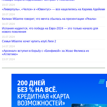
19.07.2024
«Ливерпуль», «Челси» и «Ювентус» — все нацелились на Карима Адейеми
18.07.2024
Килиан Мбаппе говорит, что мечта сбылась на презентации «Реала»
16.07.2024
Испания надеется, что победа на Евро-2024 — это только начало для
нового поколения
15.07.2024
Семья Мбаппе хочет купить клуб Лиги 2
14.07.2024
«Арсенал» вступил в борьбу с «Бенфикой» за Жоао Феликса из
«Атлетико»
13.07.2024