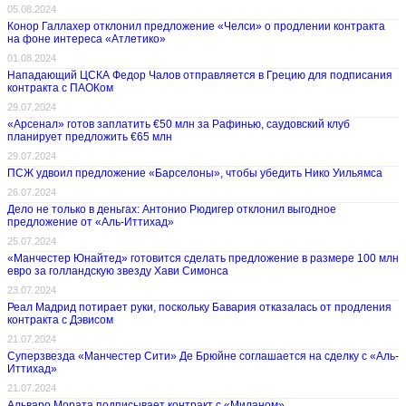
05.08.2024
Конор Галлахер отклонил предложение «Челси» о продлении контракта
на фоне интереса «Атлетико»
01.08.2024
Нападающий ЦСКА Федор Чалов отправляется в Грецию для подписания
контракта с ПАОКом
29.07.2024
«Арсенал» готов заплатить €50 млн за Рафинью, саудовский клуб
планирует предложить €65 млн
29.07.2024
ПСЖ удвоил предложение «Барселоны», чтобы убедить Нико Уильямса
26.07.2024
Дело не только в деньгах: Антонио Рюдигер отклонил выгодное
предложение от «Аль-Иттихад»
25.07.2024
«Манчестер Юнайтед» готовится сделать предложение в размере 100 млн
евро за голландскую звезду Хави Симонса
23.07.2024
Реал Мадрид потирает руки, поскольку Бавария отказалась от продления
контракта с Дэвисом
21.07.2024
Суперзвезда «Манчестер Сити» Де Брюйне соглашается на сделку с «Аль-
Иттихад»
21.07.2024
Альваро Мората подписывает контракт с «Миланом»