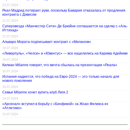
23.07.2024
Реал Мадрид потирает руки, поскольку Бавария отказалась от продления
контракта с Дэвисом
21.07.2024
Суперзвезда «Манчестер Сити» Де Брюйне соглашается на сделку с «Аль-
Иттихад»
21.07.2024
Альваро Мората подписывает контракт с «Миланом»
19.07.2024
«Ливерпуль», «Челси» и «Ювентус» — все нацелились на Карима Адейеми
18.07.2024
Килиан Мбаппе говорит, что мечта сбылась на презентации «Реала»
16.07.2024
Испания надеется, что победа на Евро-2024 — это только начало для
нового поколения
15.07.2024
Семья Мбаппе хочет купить клуб Лиги 2
14.07.2024
«Арсенал» вступил в борьбу с «Бенфикой» за Жоао Феликса из
«Атлетико»
13.07.2024