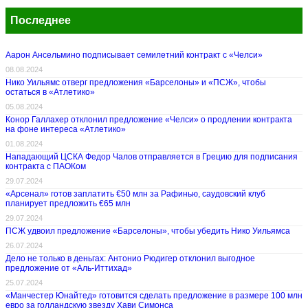
Последнее
Аарон Ансельмино подписывает семилетний контракт с «Челси»
08.08.2024
Нико Уильямс отверг предложения «Барселоны» и «ПСЖ», чтобы
остаться в «Атлетико»
05.08.2024
Конор Галлахер отклонил предложение «Челси» о продлении контракта
на фоне интереса «Атлетико»
01.08.2024
Нападающий ЦСКА Федор Чалов отправляется в Грецию для подписания
контракта с ПАОКом
29.07.2024
«Арсенал» готов заплатить €50 млн за Рафинью, саудовский клуб
планирует предложить €65 млн
29.07.2024
ПСЖ удвоил предложение «Барселоны», чтобы убедить Нико Уильямса
26.07.2024
Дело не только в деньгах: Антонио Рюдигер отклонил выгодное
предложение от «Аль-Иттихад»
25.07.2024
«Манчестер Юнайтед» готовится сделать предложение в размере 100 млн
евро за голландскую звезду Хави Симонса