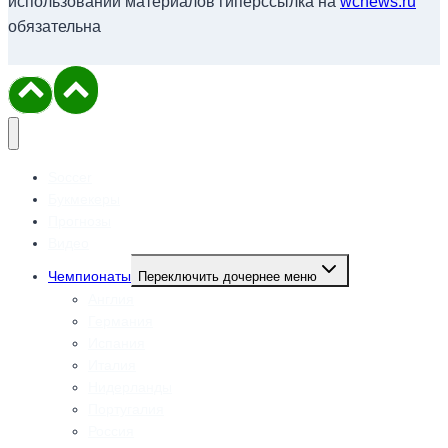
использовании материалов гиперссылка на
wcnews.ru
обязательна
Soccer
Букмекеры
Прогнозы
Видео
Чемпионаты
Переключить дочернее меню
Англия
Германия
Испания
Италия
Нидерланды
Португалия
Россия