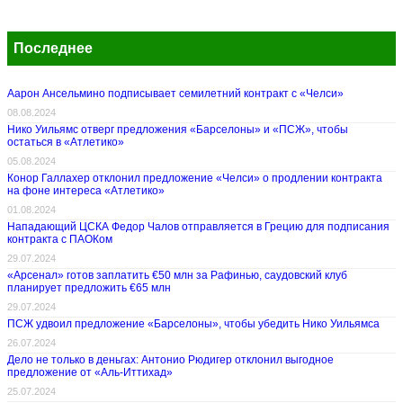
Последнее
Аарон Ансельмино подписывает семилетний контракт с «Челси»
08.08.2024
Нико Уильямс отверг предложения «Барселоны» и «ПСЖ», чтобы
остаться в «Атлетико»
05.08.2024
Конор Галлахер отклонил предложение «Челси» о продлении контракта
на фоне интереса «Атлетико»
01.08.2024
Нападающий ЦСКА Федор Чалов отправляется в Грецию для подписания
контракта с ПАОКом
29.07.2024
«Арсенал» готов заплатить €50 млн за Рафинью, саудовский клуб
планирует предложить €65 млн
29.07.2024
ПСЖ удвоил предложение «Барселоны», чтобы убедить Нико Уильямса
26.07.2024
Дело не только в деньгах: Антонио Рюдигер отклонил выгодное
предложение от «Аль-Иттихад»
25.07.2024