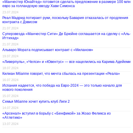
«Манчестер Юнайтед» готовится сделать предложение в размере 100 млн
евро за голландскую звезду Хави Симонса
23.07.2024
Реал Мадрид потирает руки, поскольку Бавария отказалась от продления
контракта с Дэвисом
21.07.2024
Суперзвезда «Манчестер Сити» Де Брюйне соглашается на сделку с «Аль-
Иттихад»
21.07.2024
Альваро Мората подписывает контракт с «Миланом»
19.07.2024
«Ливерпуль», «Челси» и «Ювентус» — все нацелились на Карима Адейеми
18.07.2024
Килиан Мбаппе говорит, что мечта сбылась на презентации «Реала»
16.07.2024
Испания надеется, что победа на Евро-2024 — это только начало для
нового поколения
15.07.2024
Семья Мбаппе хочет купить клуб Лиги 2
14.07.2024
«Арсенал» вступил в борьбу с «Бенфикой» за Жоао Феликса из
«Атлетико»
13.07.2024