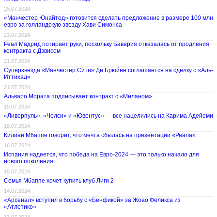
25.07.2024
«Манчестер Юнайтед» готовится сделать предложение в размере 100 млн
евро за голландскую звезду Хави Симонса
23.07.2024
Реал Мадрид потирает руки, поскольку Бавария отказалась от продления
контракта с Дэвисом
21.07.2024
Суперзвезда «Манчестер Сити» Де Брюйне соглашается на сделку с «Аль-
Иттихад»
21.07.2024
Альваро Мората подписывает контракт с «Миланом»
19.07.2024
«Ливерпуль», «Челси» и «Ювентус» — все нацелились на Карима Адейеми
18.07.2024
Килиан Мбаппе говорит, что мечта сбылась на презентации «Реала»
16.07.2024
Испания надеется, что победа на Евро-2024 — это только начало для
нового поколения
15.07.2024
Семья Мбаппе хочет купить клуб Лиги 2
14.07.2024
«Арсенал» вступил в борьбу с «Бенфикой» за Жоао Феликса из
«Атлетико»
13.07.2024