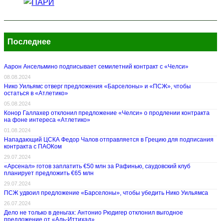
Последнее
Аарон Ансельмино подписывает семилетний контракт с «Челси»
08.08.2024
Нико Уильямс отверг предложения «Барселоны» и «ПСЖ», чтобы
остаться в «Атлетико»
05.08.2024
Конор Галлахер отклонил предложение «Челси» о продлении контракта
на фоне интереса «Атлетико»
01.08.2024
Нападающий ЦСКА Федор Чалов отправляется в Грецию для подписания
контракта с ПАОКом
29.07.2024
«Арсенал» готов заплатить €50 млн за Рафинью, саудовский клуб
планирует предложить €65 млн
29.07.2024
ПСЖ удвоил предложение «Барселоны», чтобы убедить Нико Уильямса
26.07.2024
Дело не только в деньгах: Антонио Рюдигер отклонил выгодное
предложение от «Аль-Иттихад»