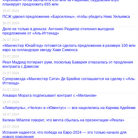
«Арсенал» готов заплатить €50 млн за Рафинью, саудовский клуб
планирует предложить €65 млн
29.07.2024
ПСЖ удвоил предложение «Барселоны», чтобы убедить Нико Уильямса
26.07.2024
Дело не только в деньгах: Антонио Рюдигер отклонил выгодное
предложение от «Аль-Иттихад»
25.07.2024
«Манчестер Юнайтед» готовится сделать предложение в размере 100 млн
евро за голландскую звезду Хави Симонса
23.07.2024
Реал Мадрид потирает руки, поскольку Бавария отказалась от продления
контракта с Дэвисом
21.07.2024
Суперзвезда «Манчестер Сити» Де Брюйне соглашается на сделку с «Аль-
Иттихад»
21.07.2024
Альваро Мората подписывает контракт с «Миланом»
19.07.2024
«Ливерпуль», «Челси» и «Ювентус» — все нацелились на Карима Адейеми
18.07.2024
Килиан Мбаппе говорит, что мечта сбылась на презентации «Реала»
16.07.2024
Испания надеется, что победа на Евро-2024 — это только начало для
нового поколения