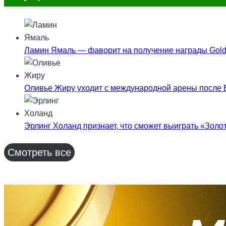
Ламин Ямаль — фаворит на получение награды Gold
Оливье Жиру уходит с международной арены после 
Эрлинг Холанд признает, что сможет выиграть «Золот
Смотреть все