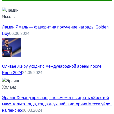
Ламин Ямаль — фаворит на получение награды Golden
Boy
06.06.2024
Оливье Жиру уходит с международной арены после
Евро-2024
24.05.2024
Эрлинг Холанд признает, что сможет выиграть «Золотой
мяч» только тогда, когда «лучший в истории» Месси уйдет
на пенсию
06.03.2024