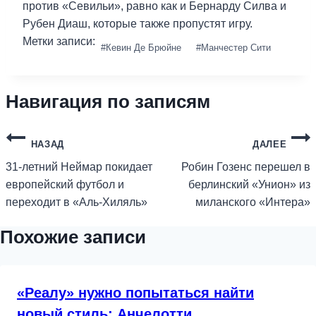
против «Севильи», равно как и Бернарду Силва и
Рубен Диаш, которые также пропустят игру.
Метки записи:
#
Кевин Де Брюйне
#
Манчестер Сити
Навигация по записям
НАЗАД
ДАЛЕЕ
31-летний Неймар покидает
Робин Гозенс перешел в
европейский футбол и
берлинский «Унион» из
переходит в «Аль-Хиляль»
миланского «Интера»
Похожие записи
«Реалу» нужно попытаться найти
новый стиль: Анчелотти