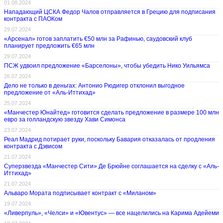
01.08.2024
Нападающий ЦСКА Федор Чалов отправляется в Грецию для подписания
контракта с ПАОКом
29.07.2024
«Арсенал» готов заплатить €50 млн за Рафинью, саудовский клуб
планирует предложить €65 млн
29.07.2024
ПСЖ удвоил предложение «Барселоны», чтобы убедить Нико Уильямса
26.07.2024
Дело не только в деньгах: Антонио Рюдигер отклонил выгодное
предложение от «Аль-Иттихад»
25.07.2024
«Манчестер Юнайтед» готовится сделать предложение в размере 100 млн
евро за голландскую звезду Хави Симонса
23.07.2024
Реал Мадрид потирает руки, поскольку Бавария отказалась от продления
контракта с Дэвисом
21.07.2024
Суперзвезда «Манчестер Сити» Де Брюйне соглашается на сделку с «Аль-
Иттихад»
21.07.2024
Альваро Мората подписывает контракт с «Миланом»
19.07.2024
«Ливерпуль», «Челси» и «Ювентус» — все нацелились на Карима Адейеми