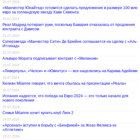
25.07.2024
«Манчестер Юнайтед» готовится сделать предложение в размере 100 млн
евро за голландскую звезду Хави Симонса
23.07.2024
Реал Мадрид потирает руки, поскольку Бавария отказалась от продления
контракта с Дэвисом
21.07.2024
Суперзвезда «Манчестер Сити» Де Брюйне соглашается на сделку с «Аль-
Иттихад»
21.07.2024
Альваро Мората подписывает контракт с «Миланом»
19.07.2024
«Ливерпуль», «Челси» и «Ювентус» — все нацелились на Карима Адейеми
18.07.2024
Килиан Мбаппе говорит, что мечта сбылась на презентации «Реала»
16.07.2024
Испания надеется, что победа на Евро-2024 — это только начало для
нового поколения
15.07.2024
Семья Мбаппе хочет купить клуб Лиги 2
14.07.2024
«Арсенал» вступил в борьбу с «Бенфикой» за Жоао Феликса из
«Атлетико»
13.07.2024