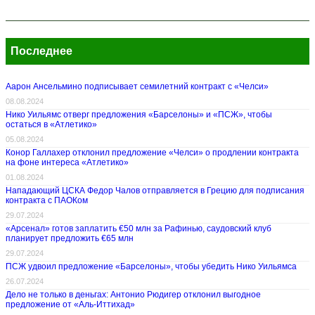
Последнее
Аарон Ансельмино подписывает семилетний контракт с «Челси»
08.08.2024
Нико Уильямс отверг предложения «Барселоны» и «ПСЖ», чтобы
остаться в «Атлетико»
05.08.2024
Конор Галлахер отклонил предложение «Челси» о продлении контракта
на фоне интереса «Атлетико»
01.08.2024
Нападающий ЦСКА Федор Чалов отправляется в Грецию для подписания
контракта с ПАОКом
29.07.2024
«Арсенал» готов заплатить €50 млн за Рафинью, саудовский клуб
планирует предложить €65 млн
29.07.2024
ПСЖ удвоил предложение «Барселоны», чтобы убедить Нико Уильямса
26.07.2024
Дело не только в деньгах: Антонио Рюдигер отклонил выгодное
предложение от «Аль-Иттихад»