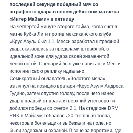
последней секунде победный мяч со
штрафного удара в своем дебютном матче за
«Интер Майами» в пятницу
На четвертой минуте второго тайма, когда счет в
матче Кубка Лиги против мексиканского клуба
«Крус Азул» был 1:1, Месси заработал штрафной
удар, оказавшись за пределами штрафной, в
идеальной зоне для удара своей знаменитой
левой ногой. Сценарий был уже написан, и Месси
исполнил свою реплику идеально.
Семикратный обладатель «Золотого мяча»
взглянул на позицию вратаря «Крус Азул» Андреса
Гудино, затем опустил голову, после чего нанес
удар в правый от вратаря верхний угол ворот и
добился победы со счетом 2:1. На стадионе DRV
PNK в Майами собралась 20-тысячная толпа,
некоторые болельщики выбежали на поле, но
были задержаны охраной. В зоне за воротами, где