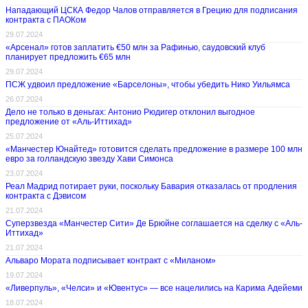
Нападающий ЦСКА Федор Чалов отправляется в Грецию для подписания
контракта с ПАОКом
29.07.2024
«Арсенал» готов заплатить €50 млн за Рафинью, саудовский клуб
планирует предложить €65 млн
29.07.2024
ПСЖ удвоил предложение «Барселоны», чтобы убедить Нико Уильямса
26.07.2024
Дело не только в деньгах: Антонио Рюдигер отклонил выгодное
предложение от «Аль-Иттихад»
25.07.2024
«Манчестер Юнайтед» готовится сделать предложение в размере 100 млн
евро за голландскую звезду Хави Симонса
23.07.2024
Реал Мадрид потирает руки, поскольку Бавария отказалась от продления
контракта с Дэвисом
21.07.2024
Суперзвезда «Манчестер Сити» Де Брюйне соглашается на сделку с «Аль-
Иттихад»
21.07.2024
Альваро Мората подписывает контракт с «Миланом»
19.07.2024
«Ливерпуль», «Челси» и «Ювентус» — все нацелились на Карима Адейеми
18.07.2024