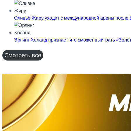
Оливье Жиру уходит с международной арены после 
Эрлинг Холанд признает, что сможет выиграть «Золот
Смотреть все