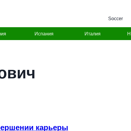
Soccer
ния
Испания
Италия
Н
ович
вершении карьеры