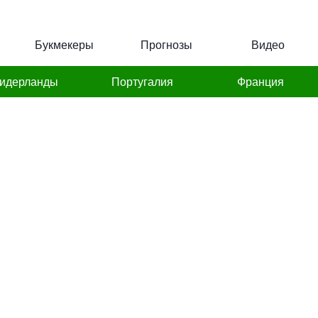
Букмекеры
Прогнозы
Видео
идерланды
Португалия
Франция