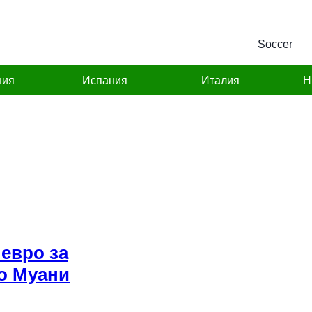
Soccer
ния
Испания
Италия
Н
евро за
о Муани