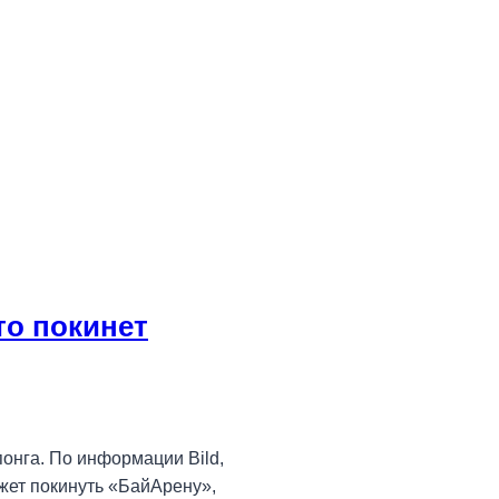
то покинет
онга. По информации Bild,
жет покинуть «БайАрену»,