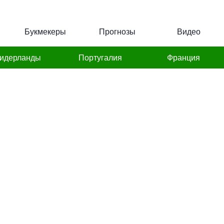
Букмекеры
Прогнозы
Видео
идерланды
Португалия
Франция