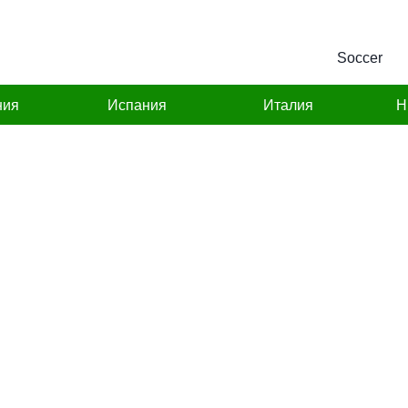
Soccer
ния
Испания
Италия
Н